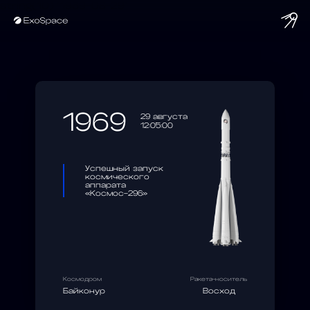
string(10) "1969-08-29"
1969
29 августа
12:05:00
Успешный запуск
космического
аппарата
«Космос-296»
Космодром
Ракета-носитель
Байконур
Восход