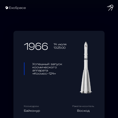
string(10) "1966-07-14"
1966
14 июля
13:25:00
Успешный запуск
космического
аппарата
«Космос-124»
Космодром
Ракета-носитель
Байконур
Восход