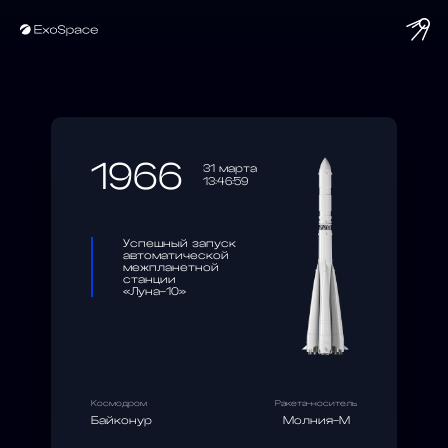
string(10) "1966-03-31"
1966
31 марта
13:46:59
Успешный запуск
автоматической
межпланетной
станции
«Луна-10»
Космодром
Ракета-носитель
Байконур
Молния-М