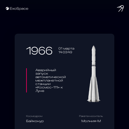
string(10) "1966-03-01"
1966
01 марта
14:03:49
Аварийный
запуск
автоматической
межпланетной
станции
«Космос-111» к
Луне
Космодром
Ракета-носитель
Байконур
Молния-М