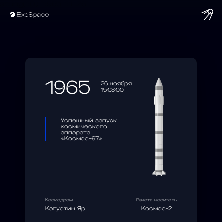
string(10) "1965-11-26"
1965
26 ноября
15:08:00
Успешный запуск
космического
аппарата
«Космос-97»
Космодром
Ракета-носитель
Капустин Яр
Космос-2