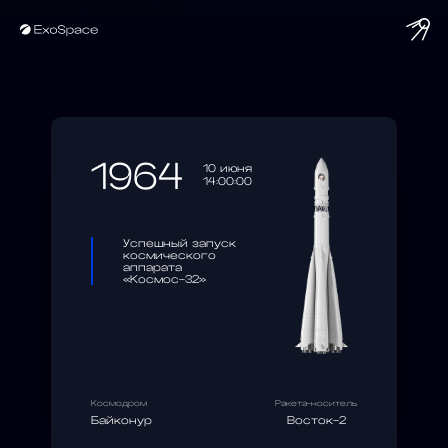
string(10) "1964-06-10"
1964
10 июня
14:00:00
Успешный запуск
космического
аппарата
«Космос-32»
Космодром
Ракета-носитель
Байконур
Восток-2