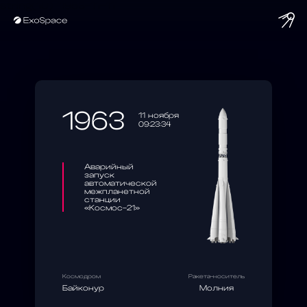
string(10) "1963-11-11"
1963
11 ноября
09:23:34
Аварийный
запуск
автоматической
межпланетной
станции
«Космос-21»
Космодром
Ракета-носитель
Байконур
Молния