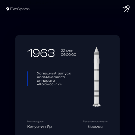
string(10) "1963-05-22"
1963
22 мая
06:00:00
Успешный запуск
космического
аппарата
«Космос-17»
Космодром
Ракета-носитель
Капустин Яр
Космос