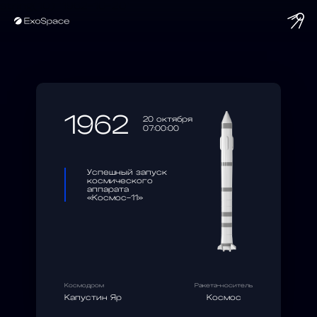
string(10) "1962-10-20"
1962
20 октября
07:00:00
Успешный запуск
космического
аппарата
«Космос-11»
Космодром
Ракета-носитель
Капустин Яр
Космос