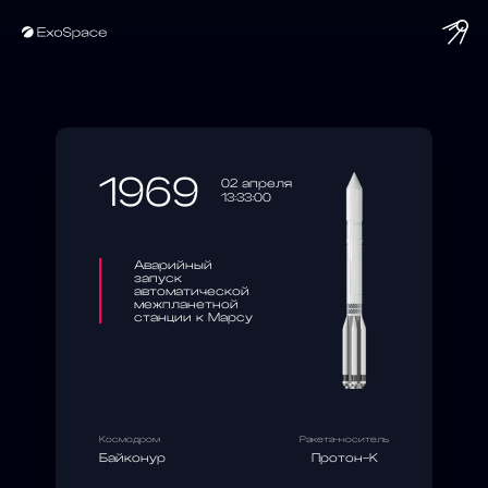
string(10) "1969-04-02"
1969
02 апреля
13:33:00
Аварийный
запуск
автоматической
межпланетной
станции к Марсу
Космодром
Ракета-носитель
Байконур
Протон-К