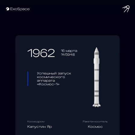
string(10) "1962-03-16"
1962
16 марта
14:59:48
Успешный запуск
космического
аппарата
«Космос-1»
Космодром
Ракета-носитель
Капустин Яр
Космос