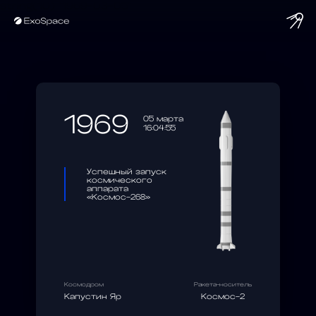
string(10) "1969-03-05"
1969
05 марта
16:04:55
Успешный запуск
космического
аппарата
«Космос-268»
Космодром
Ракета-носитель
Капустин Яр
Космос-2