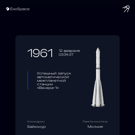
string(10) "1961-02-12"
1961
12 февраля
03:34:37
Успешный запуск
автоматической
межпланетной
станции
«Венера-1»
Космодром
Ракета-носитель
Байконур
Молния