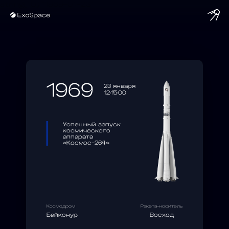
string(10) "1969-01-23"
1969
23 января
12:15:00
Успешный запуск
космического
аппарата
«Космос-264»
Космодром
Ракета-носитель
Байконур
Восход