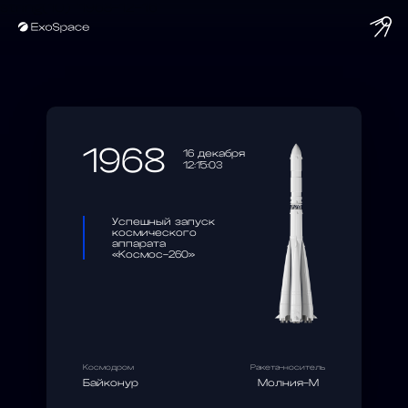
string(10) "1968-12-16"
1968
16 декабря
12:15:03
Успешный запуск
космического
аппарата
«Космос-260»
Космодром
Ракета-носитель
Байконур
Молния-М