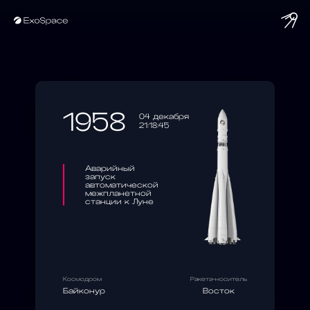
string(10) "1958-12-04"
1958
04 декабря
21:18:45
Аварийный
запуск
автоматической
межпланетной
станции к Луне
Космодром
Ракета-носитель
Байконур
Восток