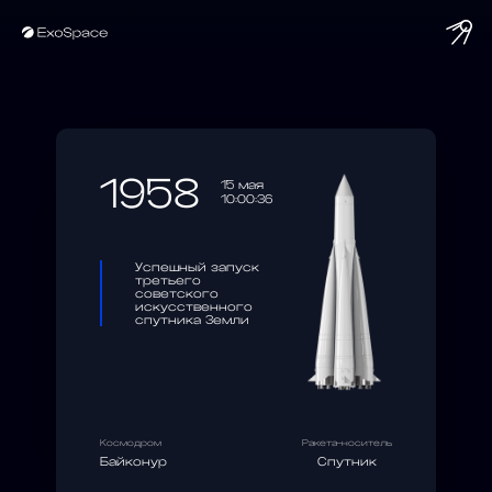
string(10) "1958-05-15"
1958
15 мая
10:00:36
Успешный запуск
третьего
советского
искусственного
спутника Земли
Космодром
Ракета-носитель
Байконур
Спутник