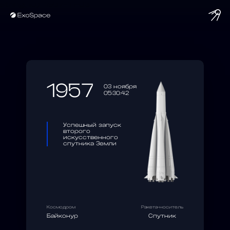
string(10) "1957-11-03"
1957
03 ноября
05:30:42
Успешный запуск
второго
искусственного
спутника Земли
Космодром
Ракета-носитель
Байконур
Спутник