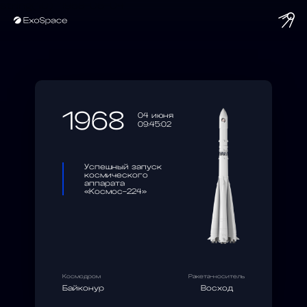
string(10) "1968-06-04"
1968
04 июня
09:45:02
Успешный запуск
космического
аппарата
«Космос-224»
Космодром
Ракета-носитель
Байконур
Восход