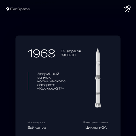
string(10) "1968-04-24"
1968
24 апреля
19:00:00
Аварийный
запуск
космического
аппарата
«Космос-217»
Космодром
Ракета-носитель
Байконур
Циклон-2А