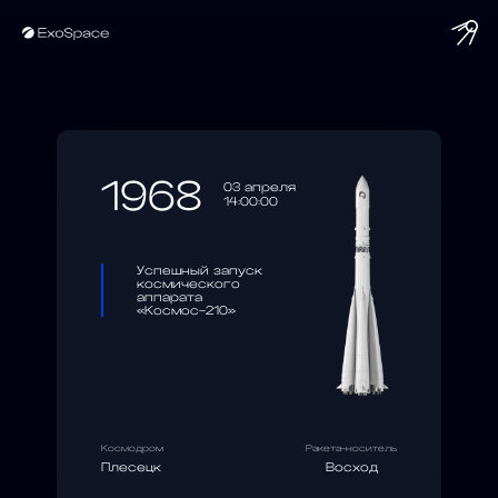
string(10) "1968-04-03"
1968
03 апреля
14:00:00
Успешный запуск
космического
аппарата
«Космос-210»
Космодром
Ракета-носитель
Плесецк
Восход