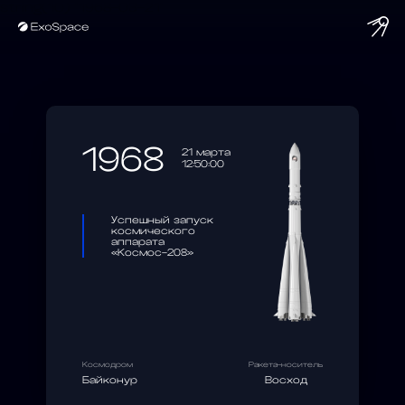
string(10) "1968-03-21"
1968
21 марта
12:50:00
Успешный запуск
космического
аппарата
«Космос-208»
Космодром
Ракета-носитель
Байконур
Восход