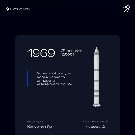
string(10) "1969-12-25"
1969
25 декабря
12:59:51
Успешный запуск
космического
аппарата
«Интеркосмос-2»
Космодром
Ракета-носитель
Капустин Яр
Космос-2