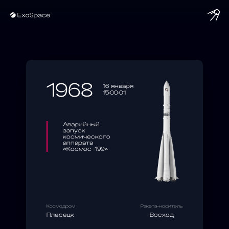
string(10) "1968-01-16"
1968
16 января
15:00:01
Аварийный
запуск
космического
аппарата
«Космос-199»
Космодром
Ракета-носитель
Плесецк
Восход