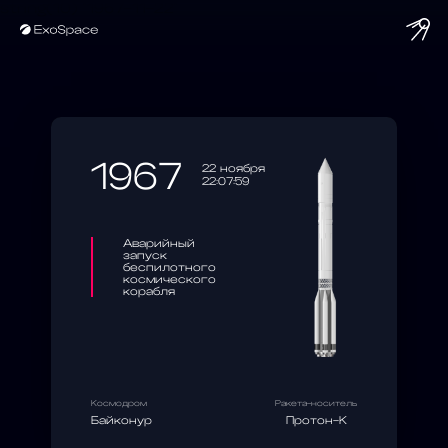
string(10) "1967-11-22"
1967
22 ноября
22:07:59
Аварийный
запуск
беспилотного
космического
корабля
Космодром
Ракета-носитель
Байконур
Протон-К