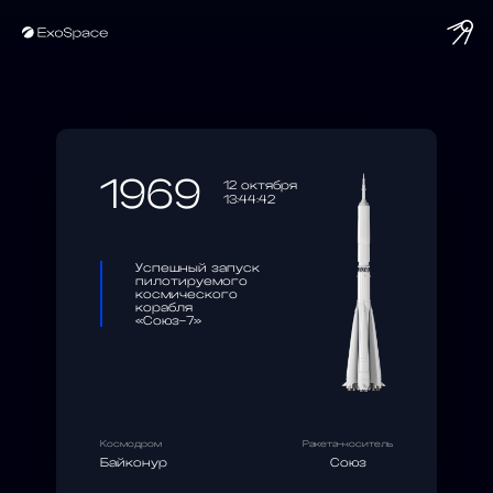
string(10) "1969-10-12"
1969
12 октября
13:44:42
Успешный запуск
пилотируемого
космического
корабля
«Союз-7»
Космодром
Ракета-носитель
Байконур
Союз