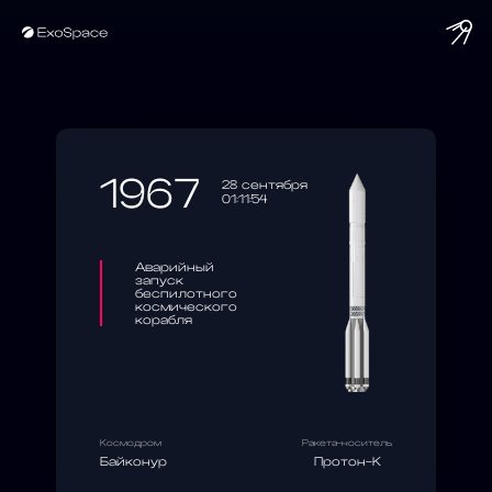
string(10) "1967-09-28"
1967
28 сентября
01:11:54
Аварийный
запуск
беспилотного
космического
корабля
Космодром
Ракета-носитель
Байконур
Протон-К