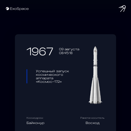
string(10) "1967-08-09"
1967
09 августа
08:45:18
Успешный запуск
космического
аппарата
«Космос-172»
Космодром
Ракета-носитель
Байконур
Восход