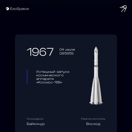
string(10) "1967-07-04"
1967
04 июля
08:59:59
Успешный запуск
космического
аппарата
«Космос-168»
Космодром
Ракета-носитель
Байконур
Восход