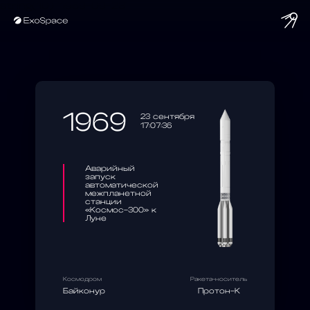
string(10) "1969-09-23"
1969
23 сентября
17:07:36
Аварийный
запуск
автоматической
межпланетной
станции
«Космос-300» к
Луне
Космодром
Ракета-носитель
Байконур
Протон-К