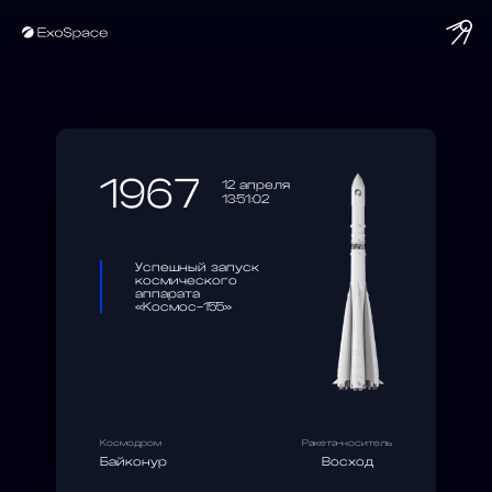
string(10) "1967-04-12"
1967
12 апреля
13:51:02
Успешный запуск
космического
аппарата
«Космос-155»
Космодром
Ракета-носитель
Байконур
Восход