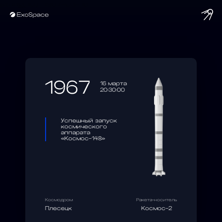
string(10) "1967-03-16"
1967
16 марта
20:30:00
Успешный запуск
космического
аппарата
«Космос-148»
Космодром
Ракета-носитель
Плесецк
Космос-2