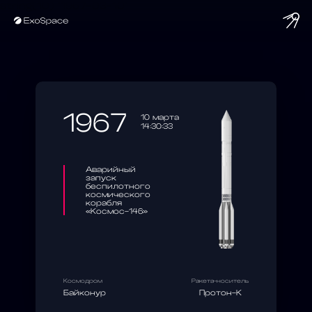
string(10) "1967-03-10"
1967
10 марта
14:30:33
Аварийный
запуск
беспилотного
космического
корабля
«Космос-146»
Космодром
Ракета-носитель
Байконур
Протон-К