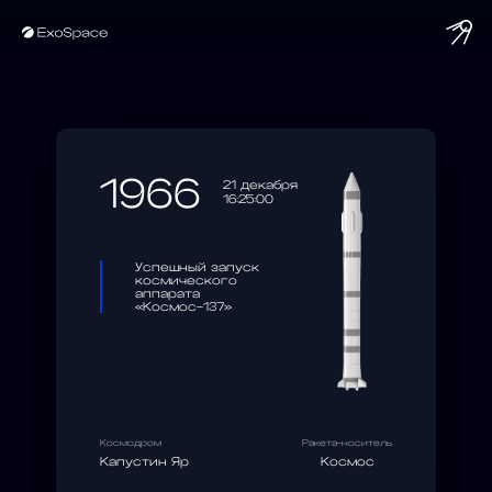
string(10) "1966-12-21"
1966
21 декабря
16:25:00
Успешный запуск
космического
аппарата
«Космос-137»
Космодром
Ракета-носитель
Капустин Яр
Космос