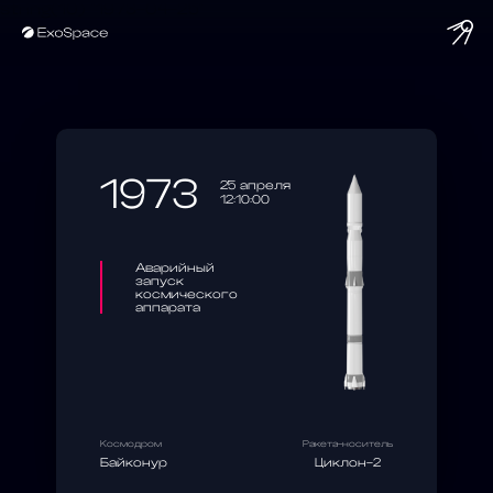
string(10) "1973-04-25"
1973
25 апреля
12:10:00
Аварийный
запуск
космического
аппарата
Космодром
Ракета-носитель
Байконур
Циклон-2