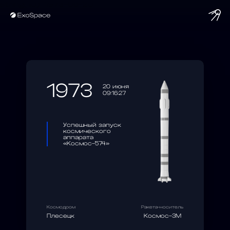
string(10) "1973-06-20"
1973
20 июня
09:16:27
Успешный запуск
космического
аппарата
«Космос-574»
Космодром
Ракета-носитель
Плесецк
Космос-3М