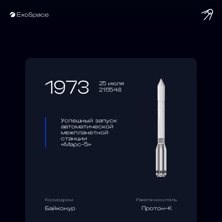
string(10) "1973-07-25"
1973
25 июля
21:55:48
Успешный запуск
автоматической
межпланетной
станции
«Марс-5»
Космодром
Ракета-носитель
Байконур
Протон-К