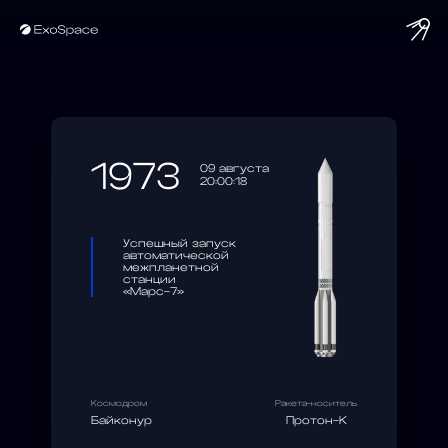
string(10) "1973-08-09"
1973
09 августа
20:00:18
Успешный запуск
автоматической
межпланетной
станции
«Марс-7»
Космодром
Ракета-носитель
Байконур
Протон-К