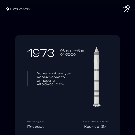
string(10) "1973-09-08"
1973
08 сентября
04:50:00
Успешный запуск
космического
аппарата
«Космос-585»
Космодром
Ракета-носитель
Плесецк
Космос-3М