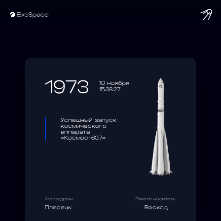
string(10) "1973-11-10"
1973
10 ноября
15:38:27
Успешный запуск
космического
аппарата
«Космос-607»
Космодром
Ракета-носитель
Плесецк
Восход