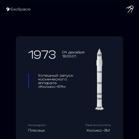
string(10) "1973-12-04"
1973
04 декабря
18:00:01
Успешный запуск
космического
аппарата
«Космос-614»
Космодром
Ракета-носитель
Плесецк
Космос-3М