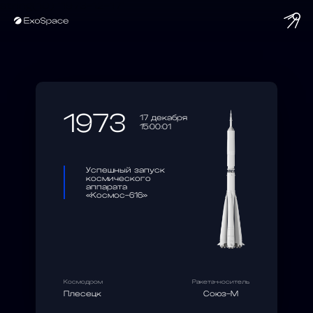
string(10) "1973-12-17"
1973
17 декабря
15:00:01
Успешный запуск
космического
аппарата
«Космос-616»
Космодром
Ракета-носитель
Плесецк
Союз-М