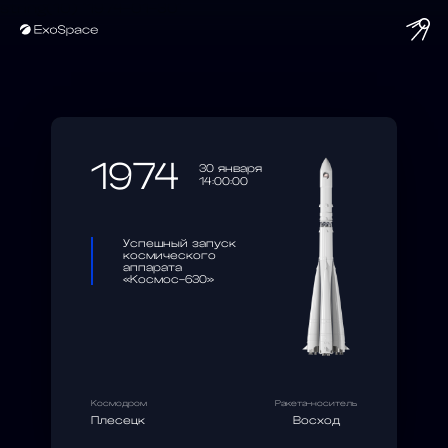
string(10) "1974-01-30"
1974
30 января
14:00:00
Успешный запуск
космического
аппарата
«Космос-630»
Космодром
Ракета-носитель
Плесецк
Восход