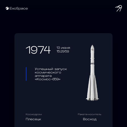
string(10) "1974-06-13"
1974
13 июня
15:29:59
Успешный запуск
космического
аппарата
«Космос-659»
Космодром
Ракета-носитель
Плесецк
Восход