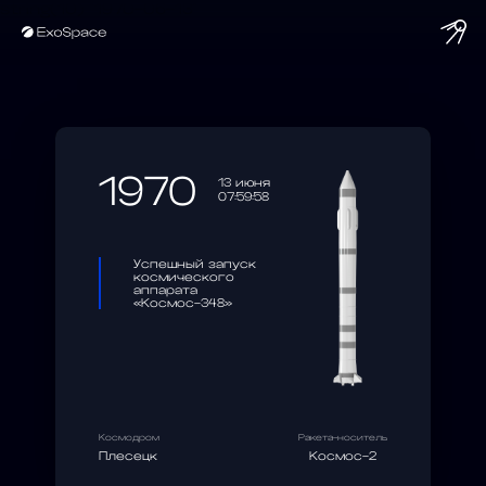
string(10) "1970-06-13"
1970
13 июня
07:59:58
Успешный запуск
космического
аппарата
«Космос-348»
Космодром
Ракета-носитель
Плесецк
Космос-2