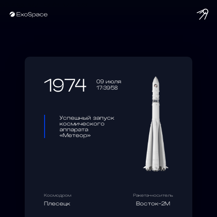
string(10) "1974-07-09"
1974
09 июля
17:39:58
Успешный запуск
космического
аппарата
«Метеор»
Космодром
Ракета-носитель
Плесецк
Восток-2М