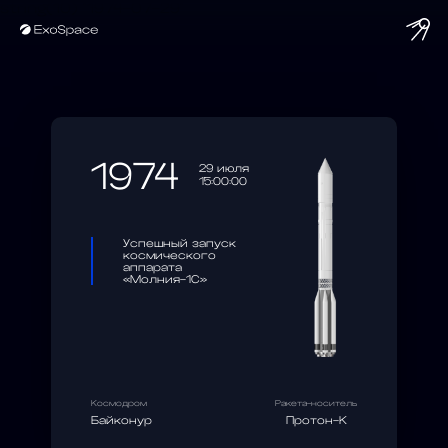
string(10) "1974-07-29"
1974
29 июля
15:00:00
Успешный запуск
космического
аппарата
«Молния-1С»
Космодром
Ракета-носитель
Байконур
Протон-К