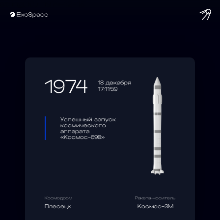
string(10) "1974-12-18"
1974
18 декабря
17:11:59
Успешный запуск
космического
аппарата
«Космос-698»
Космодром
Ракета-носитель
Плесецк
Космос-3М