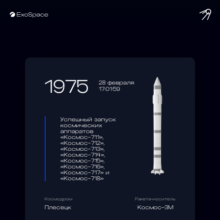
string(10) "1975-02-28"
1975
28 февраля
17:01:59
Успешный запуск
космических
аппаратов
«Космос-711»,
«Космос-712»,
«Космос-713»,
«Космос-714»,
«Космос-715»,
«Космос-716»,
«Космос-717» и
«Космос-718»
Космодром
Ракета-носитель
Плесецк
Космос-3М