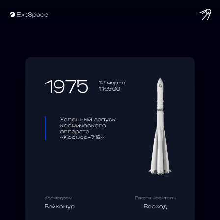
string(10) "1975-03-12"
1975
12 марта
11:55:00
Успешный запуск
космического
аппарата
«Космос-719»
Космодром
Ракета-носитель
Байконур
Восход